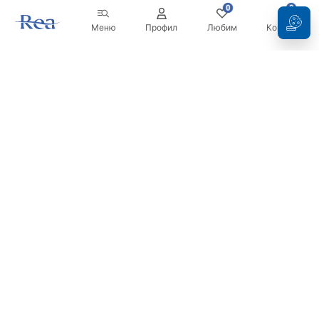
0
0
Меню
Профил
Любим
Кошница
Бюлетин
Бъдете в течение с новините и промоциите!
Регистрация
С въвеждането и потвърждаването на вашите данни, вие
се съгласявате да получавате бюлетина при условията,
посочени в
Правилника
.