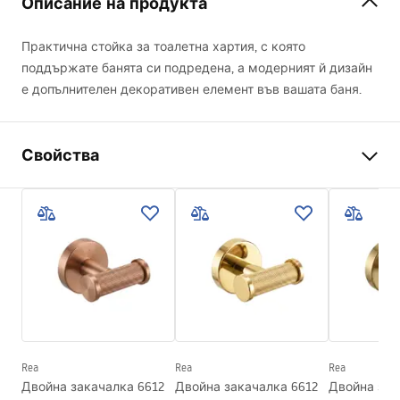
Описание на продукта
Практична стойка за тоалетна хартия, с която
поддържате банята си подредена, а модерният й дизайн
е допълнителен декоративен елемент във вашата баня.
Свойства
Цвят
Матирана мед
Материал
Метал
Начин на монтаж
Завинтващ се
Ширина
175
mm
Височина
50
mm
Дълбочина
80
mm
Rea
Rea
Rea
Серия
Modern
Двойна закачалка 6612
Двойна закачалка 6612
Двойна зак