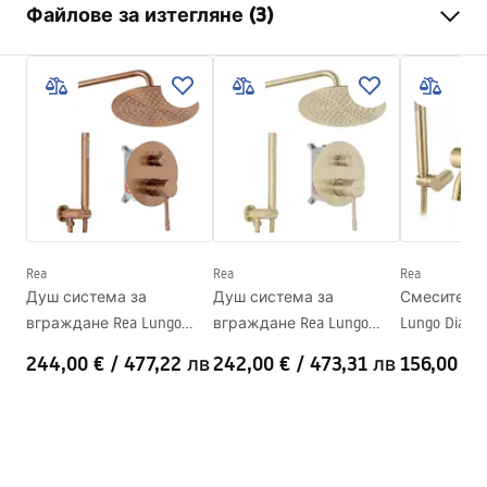
Файлове за изтегляне (3)
Начин на монтаж
Стенна
Цвят
Мед
Инструкции за инсталиране
Вид на чучура
Фиксирана
Faucet.pdf
Материал
Месинг
Височина
110
mm
Warunki bezpieczeństwa
Технология
PVD
WARUNKI BEZPIECZENSTWA BATERIE.pdf
Диаметър на връзката
1/2 цола
Rea
Rea
Rea
Гаранционни условия
Душ система за
Душ система за
Смесител з
Warranty_Terms_and_Conditions_Faucets_-_5.pdf
вграждане Rea Lungo
вграждане Rea Lungo
Lungo Diamo
Diamond Brush Copper +
Diamond Brush Gold + BOX
244,00 €
/
477,22 лв
242,00 €
/
473,31 лв
156,00 €
BOX