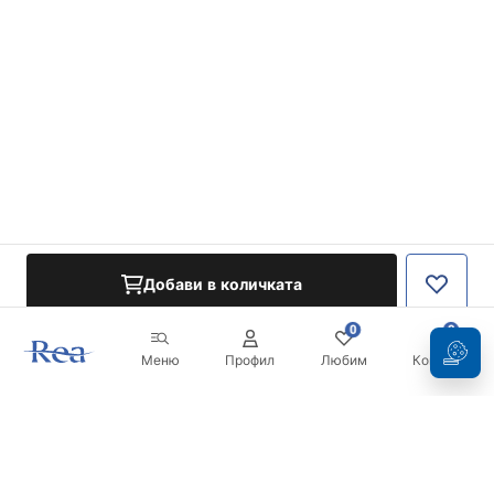
Добави в количката
0
0
Меню
Профил
Любим
Кошница
Бюлетин
Бъдете в течение с новините и промоциите!