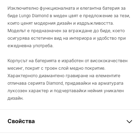
Изключително функционалната и елегантна батерия за
биде Lungo Diamond в меден цвят е предложение за тези,
които ценят модерния дизайн и издръжливостта.
Моделът е предназначен за вграждане до биде, което
осигурява естетичен вид на интериора и удобство при
ежедневна употреба.
Корпусът на батерията е изработен от висококачествен
месинг, покрит с троен слой медно покритие.
Характерното диамантено гравиране на елементите
отличава серията Diamond, придавайки на арматурата
луксозен характер и подчертавайки нейния уникален
дизайн.
Свойства
Тип батерия
биде