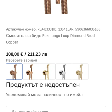
Артикулен номер
:
REA-B3331
ID
:
13541
EAN
:
5906366035166
Смесител за биде Rea Lungo Loop Diamond Brush
Copper
108,00 €
/
211,23 лв
Изберете вариант
Продуктът е недостъпен
Уведомявай ме за наличност по имейл.
Вашият имейл адрес