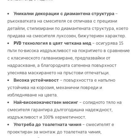
Уникални декорации с диамантена структура
–
ръкохватката на смесителя се отличава с прецизни
детайли, стилизирани по диамантената структура, което
придава на смесителя луксозен, бижутериен характер.
PVD
технология в цвят четкана мед
– осигурява 15
пъти по-висока издръжливост на покритието в сравнение
с класическото галванизиране, предпазвайки от
надраскване, а благородната сатенена повърхност
улеснява маскирането на пръстови отпечатъци.
Висока устойчивост
– повърхността е напълно
устойчива на корозия, механични повреди и
избледняване на цвета.
Най-висококачествен месинг
– солидното тяло на
смесителя гарантира дългогодишна надеждност,
издръжливост и 100% херметичност.
Употреба до тоалетната чиния
– смесителят е
проектиран за монтаж до тоалетната чиния,