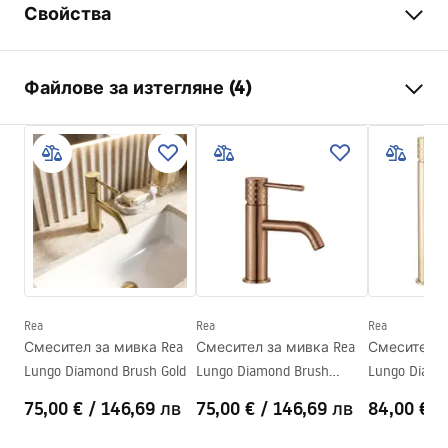
Свойства
Тип батерия
биде
Файлове за изтегляне (4)
Начин на монтаж
Стенна
Цвят
Матирана мед
Инструкции за инсталиране
Вид на чучура
Фиксирана
Faucet.pdf
Материал
Месинг
Височина
110
mm
Warunki bezpieczeństwa
Технология
PVD
WARUNKI BEZPIECZENSTWA BATERIE.pdf
Диаметър на връзката
1/2 цола
Гаранция
5 години
Rea
Rea
Rea
Гаранционни условия
Смесител за мивка Rea
Смесител за мивка Rea
Смесител з
Warranty_Terms_and_Conditions_Faucets_-_5.pdf
Lungo Diamond Brush Gold
Lungo Diamond Brush
Lungo Diamo
Copper
High
75,00 €
/
146,69 лв
75,00 €
/
146,69 лв
84,00 €
/
Pielęgnacja