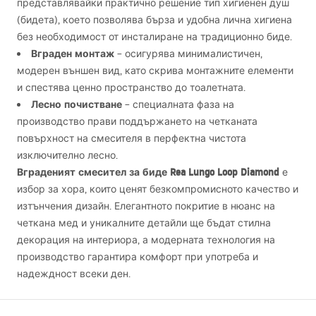
представлявайки практично решение тип хигиенен душ
(бидета), което позволява бърза и удобна лична хигиена
без необходимост от инсталиране на традиционно биде.
Вграден монтаж
– осигурява минималистичен,
модерен външен вид, като скрива монтажните елементи
и спестява ценно пространство до тоалетната.
Лесно почистване
– специалната фаза на
производство прави поддържането на четканата
повърхност на смесителя в перфектна чистота
изключително лесно.
Вграденият смесител за биде Rea Lungo Loop Diamond
е
избор за хора, които ценят безкомпромисното качество и
изтънчения дизайн. Елегантното покритие в нюанс на
четкана мед и уникалните детайли ще бъдат стилна
декорация на интериора, а модерната технология на
производство гарантира комфорт при употреба и
надеждност всеки ден.