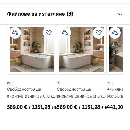
Вид вана
ъглова
Файлове за изтегляне (3)
Цвят
Бял
Материал
Акрил
Информация за безопасност
Дължина
1595
mm
WARUNKI_BEZPIECZENSTWA_WANNY.pdf
Ширина
750
mm
Височина
560
mm
Гаранционни условия
Страна на монтаж
Лява
Warranty_Terms_and_Conditions_Bathtubs.pdf
Сифон и тапа включени
Да
Гаранция
24 месеца
Rea
Rea
Rea
Инструкции за монтаж
Свободностояща
Свободностояща
Акрилна вг
Orion_160_170.pdf
акрилна Вана Rea Orion
акрилна Вана Rea Orion
Rea Gloria 15
Left 170cm
Right 170cm
589,00 €
/
1151,98 лв
589,00 €
/
1151,98 лв
441,00 €