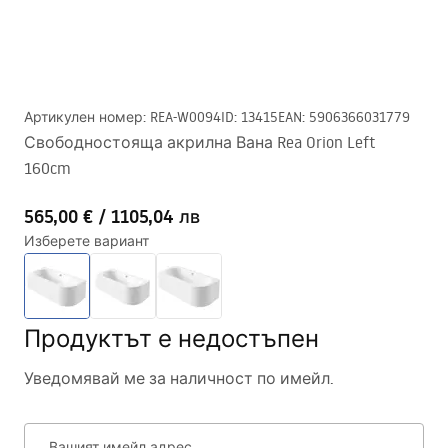
Артикулен номер
:
REA-W0094
ID
:
13415
EAN
:
5906366031779
Свободностояща акрилна Вана Rea Orion Left
160cm
565,00 €
/
1105,04 лв
Изберете вариант
Продуктът е недостъпен
Уведомявай ме за наличност по имейл.
Вашият имейл адрес