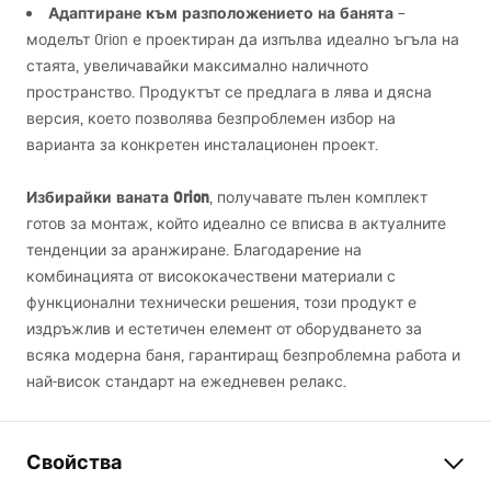
Адаптиране към разположението на банята
–
моделът Orion е проектиран да изпълва идеално ъгъла на
стаята, увеличавайки максимално наличното
пространство. Продуктът се предлага в лява и дясна
версия, което позволява безпроблемен избор на
варианта за конкретен инсталационен проект.
Избирайки ваната Orion
, получавате пълен комплект
готов за монтаж, който идеално се вписва в актуалните
тенденции за аранжиране. Благодарение на
комбинацията от висококачествени материали с
функционални технически решения, този продукт е
издръжлив и естетичен елемент от оборудването за
всяка модерна баня, гарантиращ безпроблемна работа и
най-висок стандарт на ежедневен релакс.
Свойства