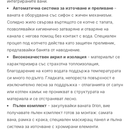
интегрираните вани.
Автоматична система за източване и преливане
–
ваната е оборудвана със сифон с жичен механизъм.
Солидно жило свързва въртящото се копче с тапата,
позволявайки хигиенично затваряне и отваряне на
канала с негова помощ без контакт с вода. Специален
процеп под копчето действа като защитен преливник,
предпазвайки банята от наводнение.
Висококачествен акрил и изолация
– материалът се
характеризира със страхотна топлоизолация,
благодарение на която водата поддържа температурата
си много по-дълго. Гладката, непореста повърхност е
изключително лесна за поддръжка – отлаганията от сапун
или котлен камък не проникват в структурата на
материала и се отстраняват лесно.
Пълен комплект
– закупувайки ваната Orion, вие
получавате пълен комплект готов за монтаж: самата
вана, рамка с крака, специален маскиращ панел и пълна
система за източване с хромирани елементи.