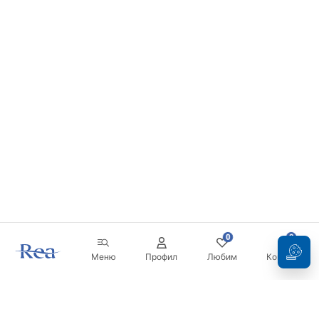
0
0
Меню
Профил
Любим
Кошница
Бюлетин