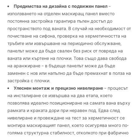
Предимства на дизайна с подвижен панел
–
използването на отделен маскиращ панел вместо
постоянна застройка гарантира пълен достъп до
пространството под ваната. В случай на необходимост от
почистване на сифона, проверка на херметичността на
тръбите или извършване на периодично обслужване,
панелът може да бъде свален без риск от повреда на
ваната или къртене на плочки. Това също дава свобода
на аранжиране – в бъдеще панелът може да бъде
заменен с нов или напълно да бъде премахнат в полза на
застройка с плочки.
Улеснен монтаж и прецизно нивелиране
– процесът
на инсталиране се извършва на два етапа, което
позволява идеално позициониране на самата вана върху
рамката и краката дори при неравен под. Едва след
нивелиране и провеждане на тест за херметичност се
монтира маскиращият панел, което осигурява много по-
голяма структурна стабилност, отколкото при фабрично