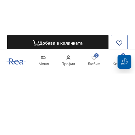
Добави в количката
0
0
Меню
Профил
Любим
Кошница
Бюлетин
Бъдете в течение с новините и промоциите!