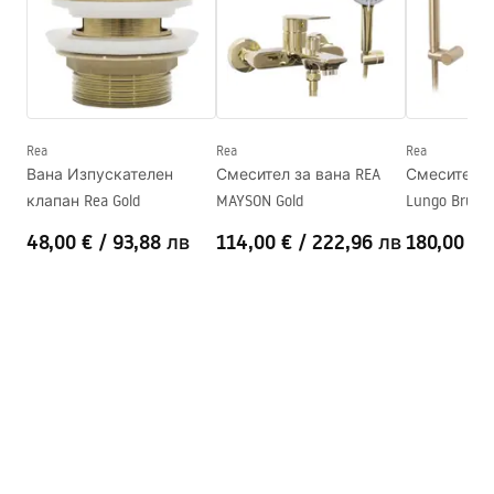
Ширина
795
mm
Височина
580
mm
Информация за безопасност
Страна на монтаж
Дясна
WARUNKI_BEZPIECZENSTWA_WANNY.pdf
Сифон и тапа включени
Да
Гаранция
24 месеца
Rea
Rea
Rea
Гаранционни условия
Вана Изпускателен
Смесител за вана REA
Смесител з
Warranty_Terms_and_Conditions_Bathtubs.pdf
клапан Rea Gold
MAYSON Gold
Lungo Brush 
48,00 €
/
93,88 лв
114,00 €
/
222,96 лв
180,00 €