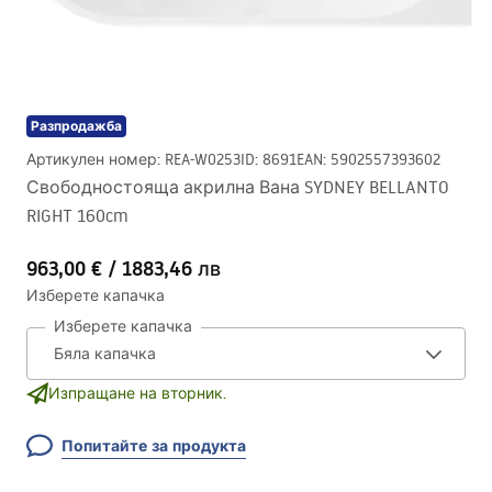
Разпродажба
Артикулен номер
:
REA-W0253
ID
:
8691
EAN
:
5902557393602
Свободностояща акрилна Вана SYDNEY BELLANTO
RIGHT 160cm
963,00 €
/
1883,46 лв
Изберете капачка
Изберете капачка
Изпращане на вторник.
Попитайте за продукта