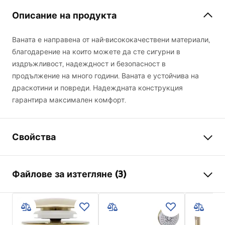
Описание на продукта
Ваната е направена от най-висококачествени материали,
благодарение на които можете да сте сигурни в
издръжливост, надеждност и безопасност в
продължение на много години. Ваната е устойчива на
драскотини и повреди. Надеждната конструкция
гарантира максимален комфорт.
Свойства
Вид вана
ъглова
Файлове за изтегляне (3)
Цвят
Бял
Материал
Акрил
Manual
Дължина
1590
mm
Instrukcja_wanien_naro__nych.pdf