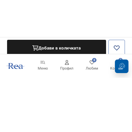
Добави в количката
0
0
Меню
Профил
Любим
Кошница
Бюлетин
Бъдете в течение с новините и промоциите!