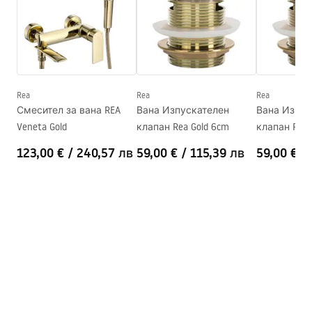
Ширина
795
mm
Височина
580
mm
Информация за безопасност
Страна на монтаж
Дясна
WARUNKI_BEZPIECZENSTWA_WANNY.pdf
Сифон и тапа включени
Да
Гаранция
24 месеца
Rea
Rea
Rea
Гаранционни условия
Смесител за вана REA
Вана Изпускателен
Вана Изпус
Warranty_Terms_and_Conditions_Bathtubs.pdf
Veneta Gold
клапан Rea Gold 6cm
клапан Rea 
123,00 €
/
240,57 лв
59,00 €
/
115,39 лв
59,00 €
/