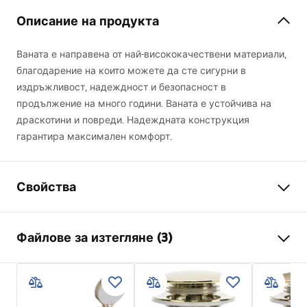
Описание на продукта
Ваната е направена от най-висококачествени материали,
благодарение на които можете да сте сигурни в
издръжливост, надеждност и безопасност в
продължение на много години. Ваната е устойчива на
драскотини и повреди. Надеждната конструкция
гарантира максимален комфорт.
Свойства
Вид вана
ъглова
Файлове за изтегляне (3)
Цвят
Бял
Материал
Акрил
Manual
Дължина
1690
mm
Instrukcja_wanien_naro__nych.pdf