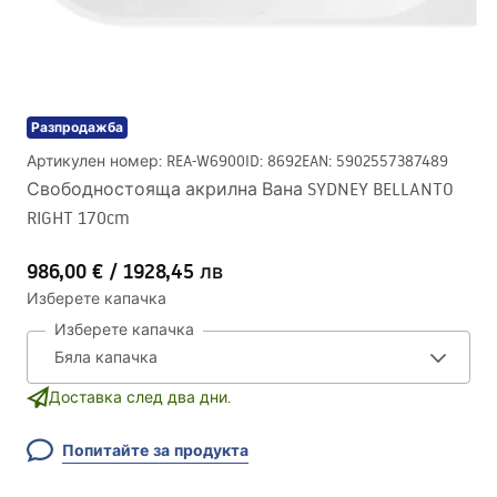
Разпродажба
Артикулен номер
:
REA-W6900
ID
:
8692
EAN
:
5902557387489
Свободностояща акрилна Вана SYDNEY BELLANTO
RIGHT 170cm
986,00 €
/
1928,45 лв
Изберете капачка
Изберете капачка
Доставка след два дни.
Попитайте за продукта