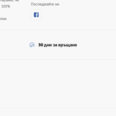
тираме, че
Последвайте ни
а 100%
лни.
30 дни за връщане