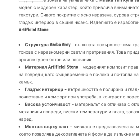
мивка тип купа за 
Подчертайте зоната на умивалника с
модел с модерен характер, който привлича вниманието
текстури. Сивото покритие с ясно изразена, сурова ст
гладък интериор в същия нюанс. Изделието е изработе
Artificial Stone
.
Структура Garbo Grey
– външната повърхност има гр
тонове с неравномерни светли претривания. Това прид
архитектурен бетон или пясъчник.
Материал Artificial Stone
– модерният композит прав
на повреди, като същевременно е по-лека и по-топла н
камък.
Гладък интериор
– вътрешността е полирана и гладк
почистване и комфорт при употреба, в контраст с порес
Висока устойчивост
– материалът се отличава с отл
механични повреди, високи температури и влага, запаз
наред.
Монтаж върху плот
– мивката е предназначена за м
което позволява декоративната ѝ форма да изпъкне ма