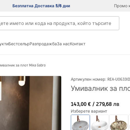
Безплатна Доставка 5/6 дни
Промо к
укти
Бестселър
Разпродажба
За нас
Контакт
ивалник за плот Mika Gabro
Артикулен номер
:
REA-U0633
I
Умивалник за пло
143,00 €
/
279,68 лв
Изберете вариант