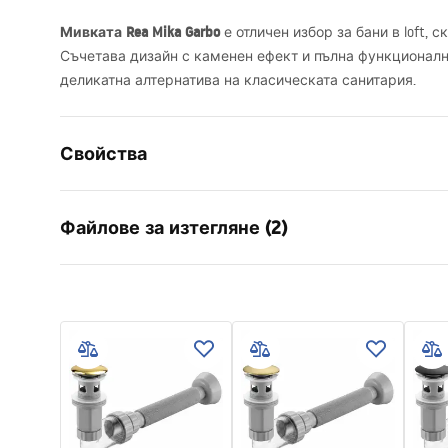
Мивката Rea Mika Garbo
е отличен избор за бани в loft, 
Съчетава дизайн с каменен ефект и пълна функционално
деликатна алтернатива на класическата санитария.
Свойства
Начин на монтаж
Над плот
Файлове за изтегляне (2)
Материал
Artificial 
Цвят
Имитaция 
Инструкции за
Гара
завършек
Мат
инсталиране
Warra
Дължина
500
mm
Basins
Basin.pdf
Ширина
380
mm
Височина
150
mm
Дълбочина
120
mm