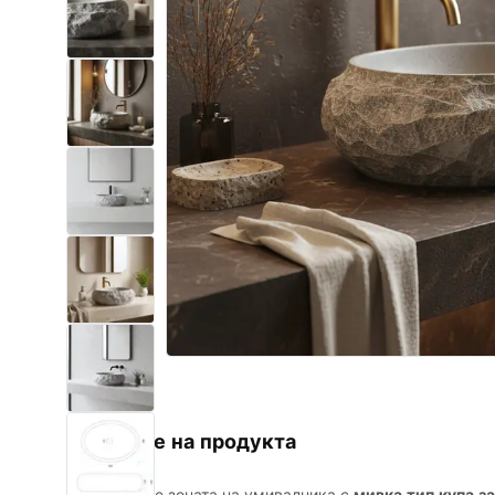
Комплект тоалетна чиния с
биде WC
Умивалници
Вани и Паравани
Смесители за баня
Душ панели
Кухня
Аксесоари и мебели за баня
Описание на продукта