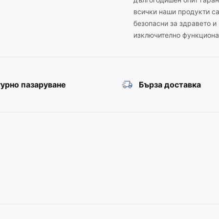
дългогодишен опит гаран
всички наши продукти с
безопасни за здравето и
изключително функциона
урно пазаруване
Бърза доставка