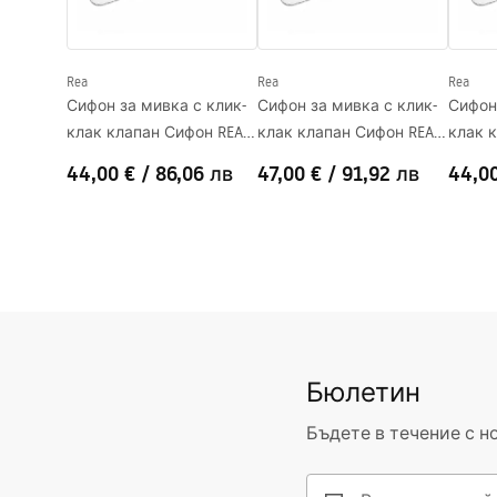
Форма
Овален
Отвор на батерията
НЕ
Rea
Rea
Rea
Отвор за преливане
НЕ
Сифон за мивка с клик-
Сифон за мивка с клик-
Сифон
клак клапан Сифон REA
клак клапан Сифон REA
клак 
Gold
Brush Gold
Black
44,00 €
/
86,06 лв
47,00 €
/
91,92 лв
44,0
Бюлетин
Бъдете в течение с н