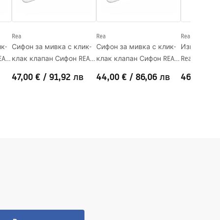
Rea
Rea
Rea
к-
Сифон за мивка с клик-
Сифон за мивка с клик-
Изпускател
EA
клак клапан Сифон REA
клак клапан Сифон REA
Rea Copper B
Brush Copper
White
47,00 €
/
91,92 лв
44,00 €
/
86,06 лв
46,00 €
/