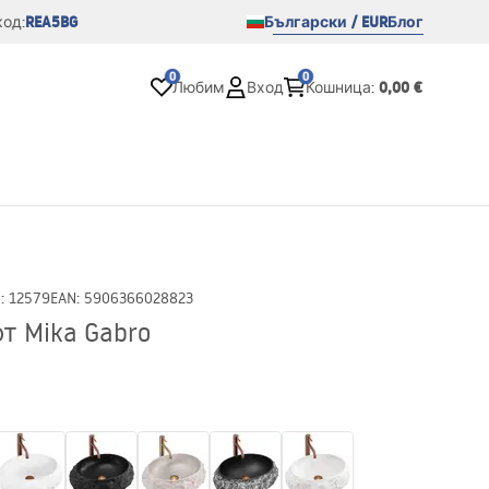
REA5BG
Български / EUR
Блог
од:
0
0
0,00 €
Любим
Вход
Кошница
:
D
:
12579
EAN
:
5906366028823
т Mika Gabro