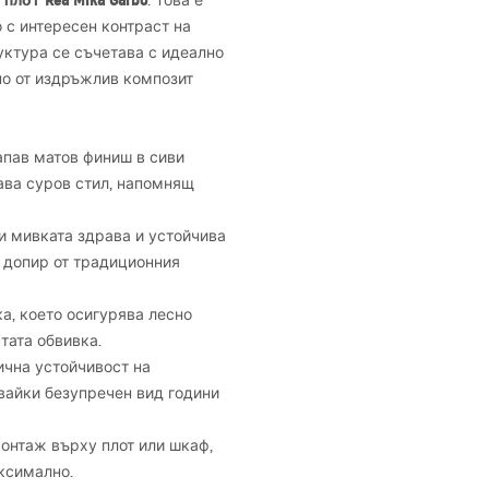
плот Rea Mika Garbo
. Това е
 с интересен контраст на
руктура се съчетава с идеално
но от издръжлив композит
апав матов финиш в сиви
ава суров стил, напомнящ
и мивката здрава и устойчива
а допир от традиционния
а, което осигурява лесно
тата обвивка.
ична устойчивост на
вайки безупречен вид години
онтаж върху плот или шкаф,
ксимално.