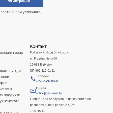
Регистрация
юлетина при условията,
Контакт
полския пазар
Podlasiak Andrzej Cylwik sp. k.
ul. Przędzalniana 60
15-688 Białystok
ашите нужди,
NIP 966-216-01-21
Телефон
 нови,
+359 2 492 8820
ерни
Имейл
ме се в
office@bania-rea.bg
на продукти
Екипът ни за обслужване на клиенти е на
кухненската
разположение в работни дни:
7:00–15:30