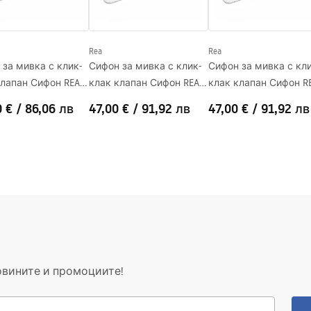
Rea
Rea
 за мивка с клик-
Сифон за мивка с клик-
Сифон за мивка с кли
клапан Сифон REA
клак клапан Сифон REA
клак клапан Сифон R
Brush Nickel
Titan
0 €
/
86,06 лв
47,00 €
/
91,92 лв
47,00 €
/
91,92 лв
овините и промоциите!