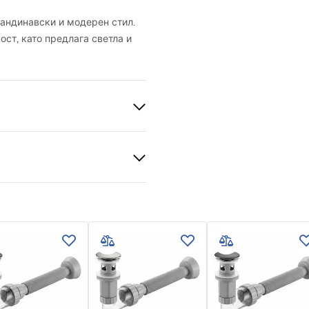
скандинавски и модерен стил.
ст, като предлага светла и
Stone (композитен камък)
на камък, Сив
нционни условия
nty_Terms_and_Conditions_
_-_5.pdf