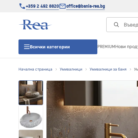
+359 2 492 8820
office@bania-rea.bg
PREMIUM
Нови прод
Всички категории
Начална страница
Умивалници
Умивалници за баня
Ум
Душ кабини
Душ кабини
Душ корита
Линейни сифони