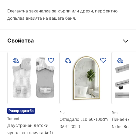
Елегантна закачалка за кърпи или дрехи, перфектно
допълва визията на вашата баня.
Свойства
Цвят
Черни
Материал
Метал
Начин на монтаж
Самозалепващ се
Ширина
455
mm
Височина
60
mm
Дълбочина
70
mm
Разпродажба
Rea
Rea
Серия
Moon
Tutumi
Огледало LED 60x100cm
Линеен сифо
Гаранция
24 месеца
Двустранен детски
DART GOLD
Nickel Brush
чувал за количка 4в1/