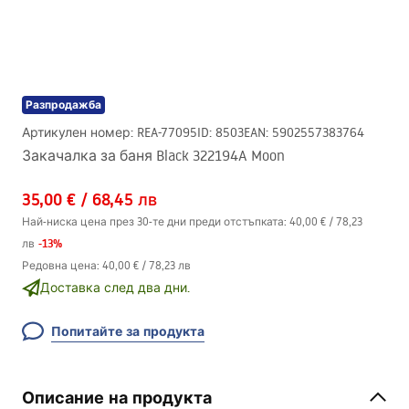
Разпродажба
Артикулен номер
:
REA-77095
ID
:
8503
EAN
:
5902557383764
Закачалка за баня Black 322194A Moon
35,00 €
/
68,45 лв
Най-ниска цена през 30-те дни преди отстъпката:
40,00 €
/
78,23
-
13
%
лв
Редовна цена
:
40,00 €
/
78,23 лв
Доставка след два дни.
Попитайте за продукта
Описание на продукта