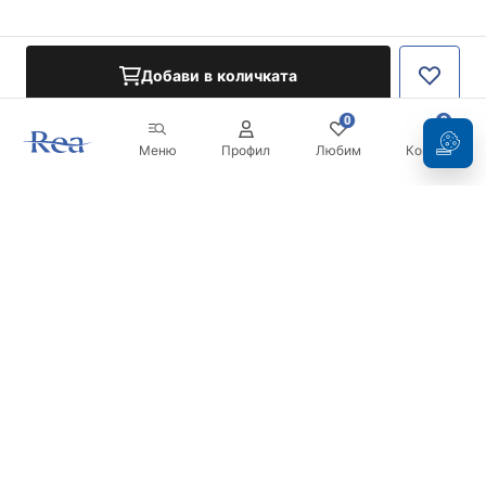
Добави в количката
0
0
Меню
Профил
Любим
Кошница
Бюлетин
Бъдете в течение с новините и промоциите!
Регистрация
С въвеждането и потвърждаването на вашите данни, вие