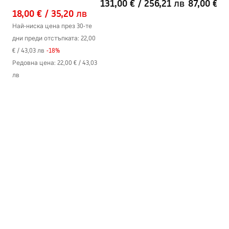
131,00 €
/
256,21 лв
87,00 €
/
White/Grey Dots
18,00 €
/
35,20 лв
Най-ниска цена през 30-те
дни преди отстъпката:
22,00
€
/
43,03 лв
-
18
%
Редовна цена
:
22,00 €
/
43,03
лв