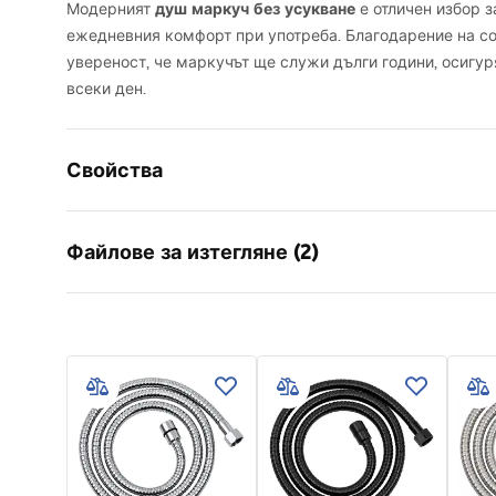
душ маркуч без усукване
Модерният
е отличен избор з
ежедневния комфорт при употреба. Благодарение на с
увереност, че маркучът ще служи дълги години, осигу
всеки ден.
Свойства
Дължина mm
1500
mm
Файлове за изтегляне (2)
Гаранция
24 месеца
Материал
месинг, PV
Информация за
Тегло
1
kg
Гара
безопасност
Warra
Код на производителя
JS-017B
WARUNKI_BEZPIECZENSTWA_AKCE
Access
Цвят
Черни
SORIA_LAZIENKOWE.pdf