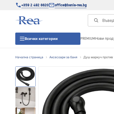
+359 2 492 8820
office@bania-rea.bg
PREMIUM
Нови прод
Всички категории
Начална страница
Аксесоари за баня
Душ маркуч против у
Душ кабини
Душ кабини
Душ корита
Линейни сифони