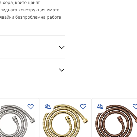
а хора, които ценят
олидната конструкция имате
рявайки безпроблемна работа
C, гума
нционни условия
nty_Terms_and_Conditions_
ories_-_24.pdf