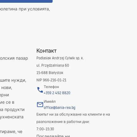
юлетина при условията,
Контакт
полския пазар
Podlasiak Andrzej Cylwik sp. k.
ul. Przędzalniana 60
15-688 Białystok
ашите нужди,
NIP 966-216-01-21
Телефон
 нови,
+359 2 492 8820
ерни
Имейл
ме се в
office@bania-rea.bg
на продукти
Екипът ни за обслужване на клиенти е на
кухненската
разположение в работни дни:
7:00–15:30
тираме, че
Последвайте ни