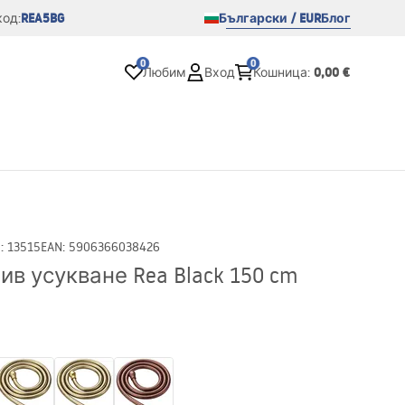
REA5BG
Български / EUR
Блог
од:
0
0
0,00 €
Любим
Вход
Кошница
:
D
:
13515
EAN
:
5906366038426
в усукване Rea Black 150 cm