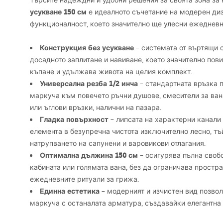
Търсите надеждни и удобни решения за своята зона за
усукване 150 см
е идеалното съчетание на модерен ди
функционалност, което значително ще улесни ежедневн
Конструкция без усукване
– системата от въртящи 
досадното заплитане и навиване, което значително по
къпане и удължава живота на целия комплект.
Универсална резба 1/2 инча
– стандартната връзка 
маркуча към повечето ръчни душове, смесители за ван
или ъглови връзки, налични на пазара.
Гладка повърхност
– липсата на характерни канали
елемента в безупречна чистота изключително лесно, тъ
натрупването на сапунени и варовикови отлагания.
Оптимална дължина 150 см
– осигурява пълна своб
кабината или голямата вана, без да ограничава простр
ежедневните ритуали за грижа.
Единна естетика
– модерният и изчистен вид позвол
маркуча с останалата арматура, създавайки елегантна 