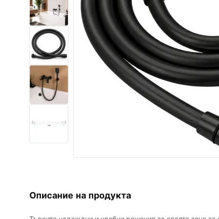
Комплект тоалетна чиния с
биде WC
Умивалници
Вани и Паравани
Смесители за баня
Душ панели
Кухня
Аксесоари и мебели за баня
Описание на продукта