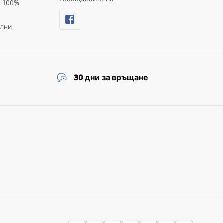
а 100%
лни.
30 дни за връщане