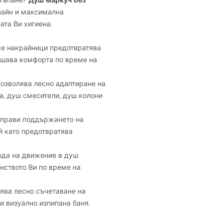
Душ маркуч без
 къпане?
зайн и максимална
ата Ви хигиена.
се накрайници предотвратява
вишава комфорта по време на
позволява лесно адаптиране на
а, душ смесители, душ колони
 прави поддържането на
й като предотвратява
ода на движение в душ
анството Ви по време на
ява лесно съчетаване на
и визуално изпипана баня.