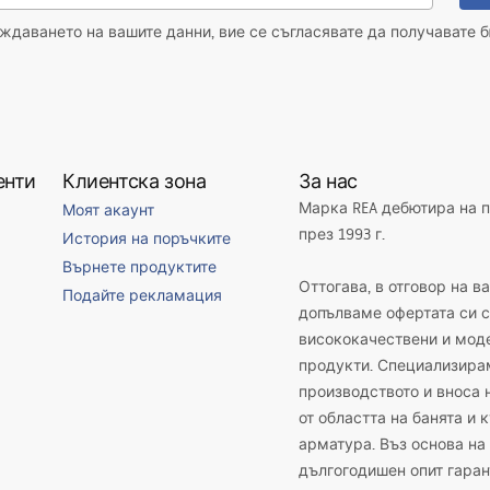
даването на вашите данни, вие се съгласявате да получавате б
енти
Клиентска зона
За нас
Марка REA дебютира на 
Моят акаунт
през 1993 г.
История на поръчките
Върнете продуктите
Оттогава, в отговор на в
Подайте рекламация
допълваме офертата си с
висококачествени и мод
продукти. Специализира
производството и вноса 
от областта на банята и 
арматура. Въз основа на
дългогодишен опит гаран