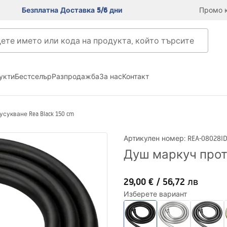
Безплатна Доставка 5/6 дни
Промо к
укти
Бестселър
Разпродажба
За нас
Контакт
сукване Rea Black 150 cm
Артикулен номер
:
REA-08028
I
Душ маркуч проти
29,00 €
/
56,72 лв
Изберете вариант