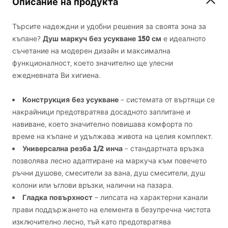
Описание на продукта
Търсите надеждни и удобни решения за своята зона за
Душ маркуч без усукване 150 см
къпане?
е идеалното
съчетание на модерен дизайн и максимална
функционалност, което значително ще улесни
ежедневната Ви хигиена.
Конструкция без усукване
– системата от въртящи се
накрайници предотвратява досадното заплитане и
навиване, което значително повишава комфорта по
време на къпане и удължава живота на целия комплект.
Универсална резба 1/2 инча
– стандартната връзка
позволява лесно адаптиране на маркуча към повечето
ръчни душове, смесители за вана, душ смесители, душ
колони или ъглови връзки, налични на пазара.
Гладка повърхност
– липсата на характерни канали
прави поддържането на елемента в безупречна чистота
изключително лесно, тъй като предотвратява