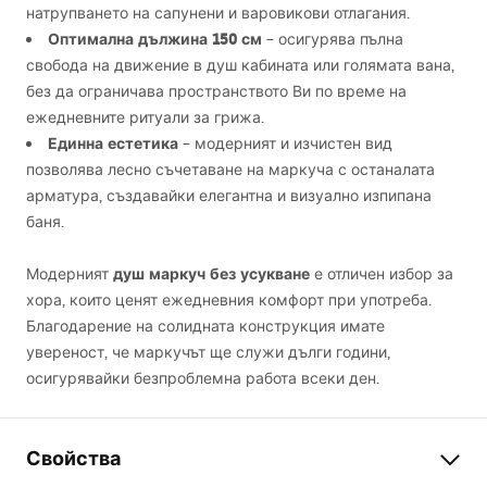
натрупването на сапунени и варовикови отлагания.
Оптимална дължина 150 см
– осигурява пълна
свобода на движение в душ кабината или голямата вана,
без да ограничава пространството Ви по време на
ежедневните ритуали за грижа.
Единна естетика
– модерният и изчистен вид
позволява лесно съчетаване на маркуча с останалата
арматура, създавайки елегантна и визуално изпипана
баня.
душ маркуч без усукване
Модерният
е отличен избор за
хора, които ценят ежедневния комфорт при употреба.
Благодарение на солидната конструкция имате
увереност, че маркучът ще служи дълги години,
осигурявайки безпроблемна работа всеки ден.
Свойства