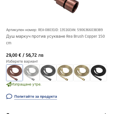
Артикулен номер
:
REA-08031
ID
:
13516
EAN
:
5906366038389
Душ маркуч против усукване Rea Brush Copper 150
cm
29,00 €
/
56,72 лв
Изберете вариант
Изпращане утре.
Попитайте за продукта