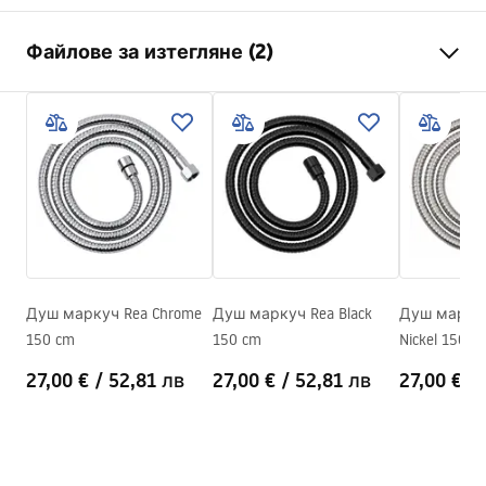
Дължина mm
1500
mm
Файлове за изтегляне (2)
Гаранция
24 месеца
Материал
месинг, PVC, гума
Информация за безопасност
Тегло
1
kg
WARUNKI_BEZPIECZENSTWA_AKCESORIA_LAZIENKOWE.
Код на производителя
JS-017BRG
pdf
Цвят
Матирана мед
Гаранционни условия
Warranty_Terms_and_Conditions_Accessories_-_24.pdf
Душ маркуч Rea Chrome
Душ маркуч Rea Black
Душ маркуч
150 cm
150 cm
Nickel 150 c
27,00 €
/
52,81 лв
27,00 €
/
52,81 лв
27,00 €
/