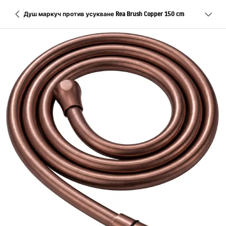
Душ маркуч против усукване Rea Brush Copper 150 cm