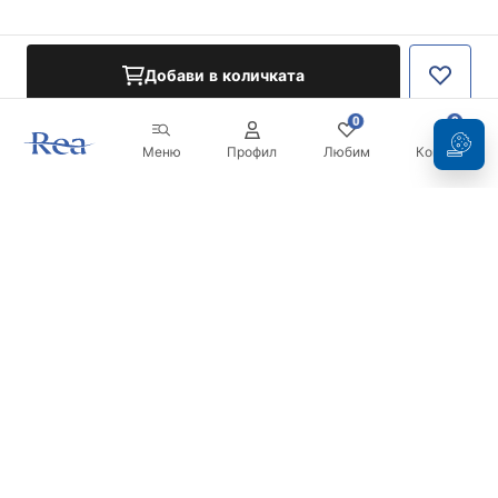
Добави в количката
0
0
Меню
Профил
Любим
Кошница
Бюлетин
Бъдете в течение с новините и промоциите!
Регистрация
С въвеждането и потвърждаването на вашите данни, вие