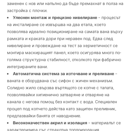
заменен с нов или напълно да бъде премахнат в полза на
застройка с плочки.
Улеснен монтаж и прецизно нивелиране
– процесът
на инсталиране се извършва на два етапа, което
позволява идеално позициониране на самата вана върху
рамката и краката дори при неравен под. Едва след
нивелиране и провеждане на тест за херметичност се
монтира маскиращият панел, което осигурява много по-
голяма структурна стабилност, отколкото при фабрично
интегрираните вани.
Автоматична система за източване и преливане
–
ваната е оборудвана със сифон с жичен механизъм.
Солидно жило свързва въртящото се копче с тапата,
позволявайки хигиенично затваряне и отваряне на
канала с негова помощ без контакт с вода. Специален
процеп под копчето действа като защитен преливник,
предпазвайки банята от наводнение.
Висококачествен акрил и изолация
– материалът се
характеризира със страхотна топлоизолация,