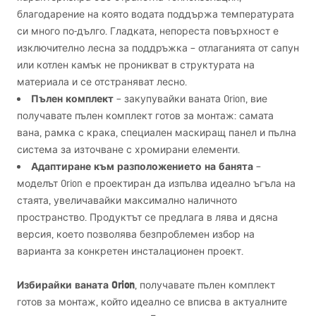
благодарение на която водата поддържа температурата
си много по-дълго. Гладката, непореста повърхност е
изключително лесна за поддръжка – отлаганията от сапун
или котлен камък не проникват в структурата на
материала и се отстраняват лесно.
Пълен комплект
– закупувайки ваната Orion, вие
получавате пълен комплект готов за монтаж: самата
вана, рамка с крака, специален маскиращ панел и пълна
система за източване с хромирани елементи.
Адаптиране към разположението на банята
–
моделът Orion е проектиран да изпълва идеално ъгъла на
стаята, увеличавайки максимално наличното
пространство. Продуктът се предлага в лява и дясна
версия, което позволява безпроблемен избор на
варианта за конкретен инсталационен проект.
Избирайки ваната Orion
, получавате пълен комплект
готов за монтаж, който идеално се вписва в актуалните