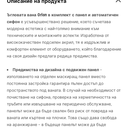
Описание на продукта
Ъгловата вана Orion в комплект с панел и автоматичен
сифон
е усъвършенствано решение, което съчетава
модерна естетика с най-голямо внимание към
техническите и монтажните аспекти. Изработена от
висококачествен подсилен акрил, тя е издръжлив и
комфортен елемент от оборудването, който благодарение
на своя дизайн предлага редица предимства.
Предимства на дизайна с подвижен панел
–
използването на отделен маскиращ панел вместо
постоянна застройка гарантира пълен достъп до
пространството под ваната. В случай на необходимост от
почистване на сифона, проверка на херметичността на
тръбите или извършване на периодично обслужване,
панелът може да бъде свален без риск от повреда на
ваната или къртене на плочки. Това също дава свобода
на аранжиране – в бъдеще панелът може да бъде