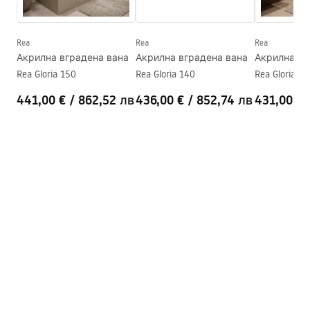
Warranty_Terms_and_Conditions_Bathtubs.pdf
Сифон и тапа включени
Да
Гаранция
24 месеца
Rea
Rea
Rea
Инструкции за монтаж
Акрилна вградена вана
Акрилна вградена вана
Акрилна вг
Orion_160_170.pdf
Rea Gloria 150
Rea Gloria 140
Rea Gloria 13
441,00 €
/
862,52 лв
436,00 €
/
852,74 лв
431,00 €