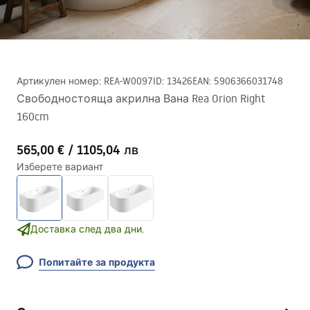
Артикулен номер
:
REA-W0097
ID
:
13426
EAN
:
5906366031748
Свободностояща акрилна Вана Rea Orion Right
160cm
565,00 €
/
1105,04 лв
Изберете вариант
Доставка след два дни.
Попитайте за продукта