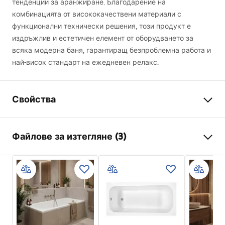
тенденции за аранжиране. Благодарение на
комбинацията от висококачествени материали с
функционални технически решения, този продукт е
издръжлив и естетичен елемент от оборудването за
всяка модерна баня, гарантиращ безпроблемна работа и
най-висок стандарт на ежедневен релакс.
Свойства
Вид вана
ъглова
Файлове за изтегляне (3)
Цвят
Бял
Материал
Акрил
Информация за безопасност
Дължина
1595
mm
WARUNKI_BEZPIECZENSTWA_WANNY.pdf
Ширина
750
mm
Височина
560
mm
Гаранционни условия
Страна на монтаж
Дясна